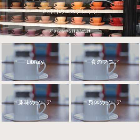
２杯目のエスプレッソ
好きなものを好きなだけ
Library
食のフロア
趣味のフロア
身体のフロア