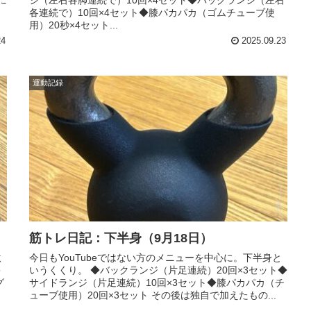
に
ジ（左右各脚連続で）10回×4セット◆バックランジ（左右
各連続で）10回×4セット◆膝パカパカ（ゴムチューブ使
用）20秒×4セット...
24
2025.09.23
運動記録
筋トレ日記：下半身（9月18日）
激
今日もYouTubeではない方のメニューを中心に。下半身と
キ
いうくくり。 ◆バックランジ（片足連続）20回×3セット◆
グ
サイドランジ（片足連続）10回×3セット◆膝パカパカ（チ
、
ューブ使用）20回×3セット その後は独自で加えたもの...