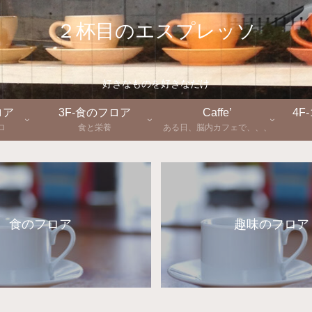
２杯目のエスプレッソ
好きなものを好きなだけ
ロア
3F-食のフロア
Caffe’
4F
ロ
食と栄養
ある日、脳内カフェで、、、
食のフロア
趣味のフロア