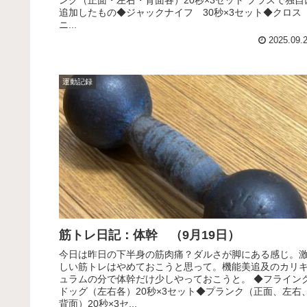
ンク（正面・左右・背面各）20秒×3セット プラスで独自
追加したもの◆ジャックナイフ 30秒×3セット◆クロス
ニ...
2025.09.
運動記録
筋トレ日記：体幹 （9月19日）
今日は昨日の下半身の筋肉痛？ダルさが脚にある感じ。
しい筋トレはやめておこうと思って。機能美追及のカリ
ュラムの分で体幹だけ少しやっておこうと。 ◆フライン
ドッグ（左右各）20秒×3セット◆プランク（正面、左右
背面）20秒×3セ...