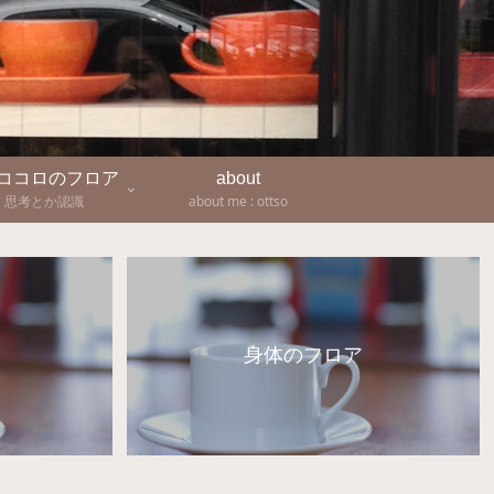
-ココロのフロア
about
思考とか認識
about me : ottso
身体のフロア