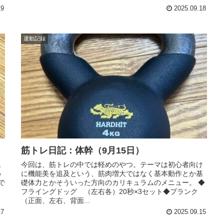
19
2025.09.18
運動記録
筋トレ日記：体幹（9月15日）
ム
今回は、筋トレの中では軽めのやつ。テーマは初心者向け
め
に機能美を追及という、筋肉増大ではなく基本動作とか基
で
礎体力とかそういった方向のカリキュラムのメニュー。 ◆
フライングドッグ （左右各）20秒×3セット◆プランク
（正面、左右、背面...
17
2025.09.15