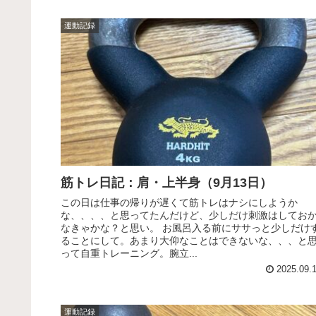
運動記録
筋トレ日記：肩・上半身（9月13日）
この日は仕事の帰りが遅くて筋トレはナシにしようか
な、、、、と思ってたんだけど、少しだけ刺激はしてお
なきゃかな？と思い。 お風呂入る前にササっと少しだけ
ることにして。あまり大仰なことはできないな、、、と
って自重トレーニング。腕立...
2025.09.
運動記録