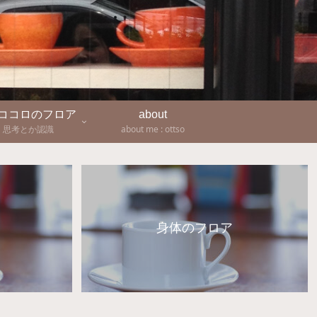
-ココロのフロア
about
思考とか認識
about me : ottso
身体のフロア