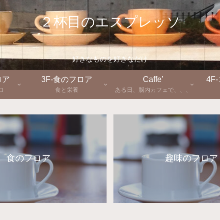
２杯目のエスプレッソ
好きなものを好きなだけ
ロア
3F-食のフロア
Caffe’
4F
ロ
食と栄養
ある日、脳内カフェで、、、
食のフロア
趣味のフロア