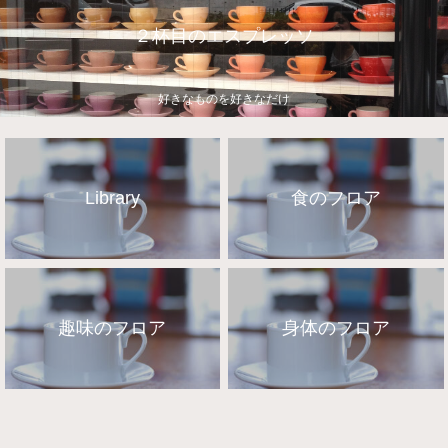
２杯目のエスプレッソ
好きなものを好きなだけ
Library
食のフロア
趣味のフロア
身体のフロア