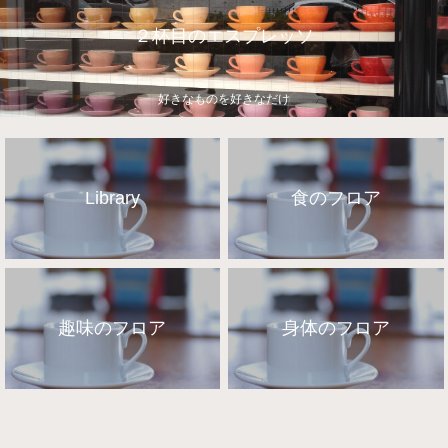
２杯目のエスプレッソ
好きなものを好きなだけ
Library
食のフロア
趣味のフロア
身体のフロア