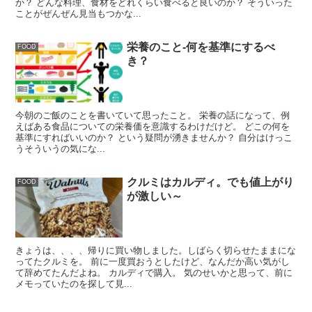
か？ どんな料理、食材をどれくらい食べると良いのか？ そういった
ことがぜんぜん見当もつかな...
栄養のこと-何を基準にするべ
FOOD
き？
今朝のご飯のことを書いていて思ったこと。 栄養の話になって、例
えばある食品についての栄養価を意識するわけだけど。 どこの何を
基準にすればいいのか？ という疑問が湧きませんか？ 自分はけっこ
うそういうの気にな...
クルミはカルディ。でも値上がり
FOOD
が激しい～
きょうは、、、、帰りに買い物しました。しばらく切らせたままにな
ってたクルミを。 前に一度買おうとしたけど、なんだか高い気がし
て辞めてたんだよね。 カルディで購入。 気のせいかと思って、前に
メモっていたのを探して見...