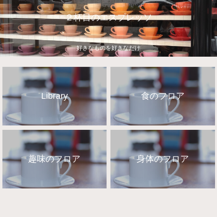
２杯目のエスプレッソ
好きなものを好きなだけ
Library
食のフロア
趣味のフロア
身体のフロア