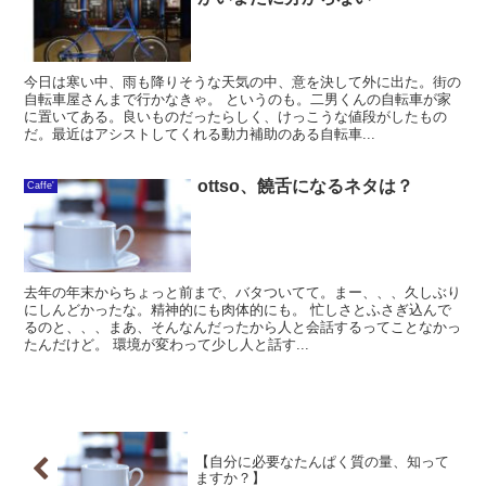
今日は寒い中、雨も降りそうな天気の中、意を決して外に出た。街の
自転車屋さんまで行かなきゃ。 というのも。二男くんの自転車が家
に置いてある。良いものだったらしく、けっこうな値段がしたもの
だ。最近はアシストしてくれる動力補助のある自転車...
ottso、饒舌になるネタは？
Caffe'
去年の年末からちょっと前まで、バタついてて。まー、、、久しぶり
にしんどかったな。精神的にも肉体的にも。 忙しさとふさぎ込んで
るのと、、、まあ、そんなんだったから人と会話するってことなかっ
たんだけど。 環境が変わって少し人と話す...
【自分に必要なたんぱく質の量、知って
ますか？】