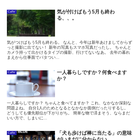
気が付けばもう5月も終わ
Caffe'
る、、。
気がつけばもう5月も終わる。 なんと、今年は新年あけましてからず
っと撮影に出てない！ 新年の写真もスマホ写真だったし。 ちゃんと
カメラ持って出かけるタイプの撮影、行けてないなあ。 去年の暮れ
まえから仕事面でバタつい...
一人暮らしですか？何食べます
Caffe'
か？
一人暮らしですか？ ちゃんと食べてますか？ これ、なかなか深刻な
問題よね。 自分1人のためとなるとなかなか面倒だったりするし。
どうしても優先順位が下がりがち。 簡単な物で済まそう、ならまだ
いい方で、しまいに...
「犬も歩けば棒に当たる」の意味
Caffe'
がいまだに分からない