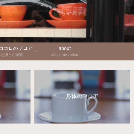
-ココロのフロア
about
思考とか認識
about me : ottso
身体のフロア