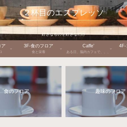
２杯目のエスプレッソ
好きなものを好きなだけ
ロア
3F-食のフロア
Caffe’
4F
ロ
食と栄養
ある日、脳内カフェで、、、
食のフロア
趣味のフロア