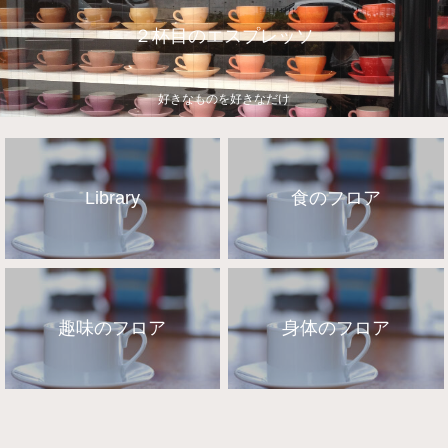
２杯目のエスプレッソ
好きなものを好きなだけ
Library
食のフロア
趣味のフロア
身体のフロア