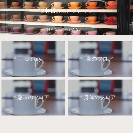
２杯目のエスプレッソ
好きなものを好きなだけ
Library
食のフロア
趣味のフロア
身体のフロア