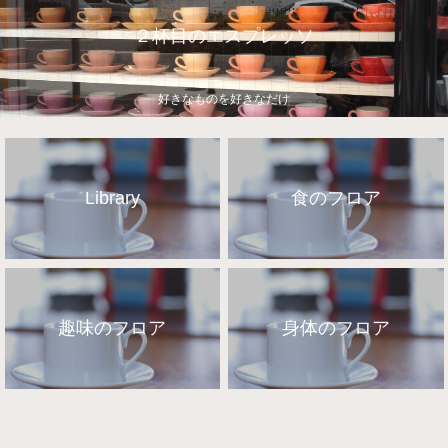
２杯目のエスプレッソ
好きなものを好きなだけ
Library
食のフロア
趣味のフロア
身体のフロア