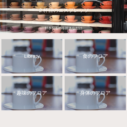
２杯目のエスプレッソ
好きなものを好きなだけ
Library
食のフロア
趣味のフロア
身体のフロア