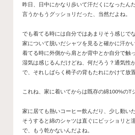
昨日、日中にかなり歩いて汗だくになったん
言うかもうグッショリだった、当然だよね。
でも着てる時には自分ではあまりそう感じで
家について脱いだシャツを見ると確かに汗か
着てる時に外側から肩とか背中とか自分で触
湿気は感じるんだけどね、何だろう？通気性
で、それしばらく椅子の背もたれにかけて放
これね、家に着いてからは既存の綿100%の
家に居ても熱いコーヒー飲んだり、少し動い
そうすると綿のシャツは直ぐにビッショリと
で、もう乾かないんだよね。