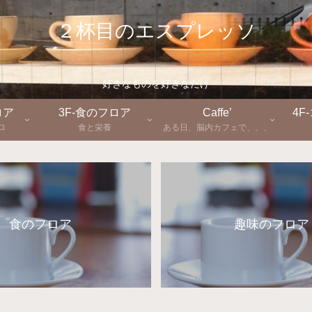
２杯目のエスプレッソ
好きなものを好きなだけ
ロア
3F-食のフロア
Caffe’
4F
ロ
食と栄養
ある日、脳内カフェで、、、
食のフロア
趣味のフロア