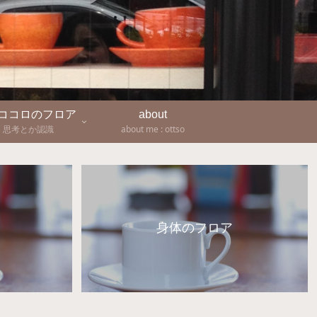
-ココロのフロア
about
思考とか認識
about me : ottso
身体のフロア